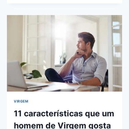
UM
HOMEM
DE
VIRGEM
QUER
OUVIR:
15
COISAS
PARA
LHE
DIZER
VIRGEM
11 características que um
homem de Virgem gosta