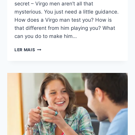
secret – Virgo men aren’t all that
mysterious. You just need a little guidance.
How does a Virgo man test you? How is
that different from him playing you? What
can you do to make him…
COMO
LER MAIS
É
QUE
UM
HOMEM
DE
VIRGEM
A
TESTA?
15
MANEIRAS
E
O
QUE