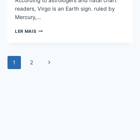
According to astrologers and natal chart
readers, Virgo is an Earth sign. ruled by
Mercury,…
OS
LER MAIS
SEGREDOS
MAIS
SUCULENTOS
Page
Next
1
2
SOBRE
O
navigation
Page
HOMEM
DE
VIRGEM
NO
AMOR