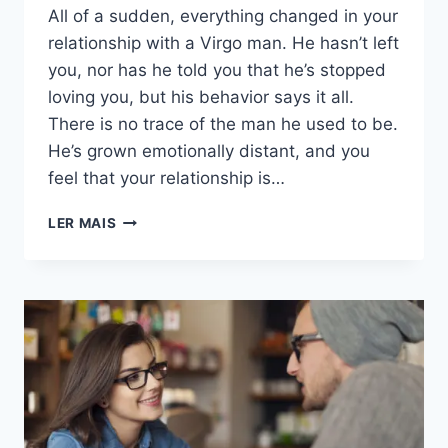
All of a sudden, everything changed in your
relationship with a Virgo man. He hasn’t left
you, nor has he told you that he’s stopped
loving you, but his behavior says it all.
There is no trace of the man he used to be.
He’s grown emotionally distant, and you
feel that your relationship is…
COMO
LER MAIS
SABER
SE
UM
HOMEM
DE
VIRGEM
A
ESTÁ
A
AFASTAR: