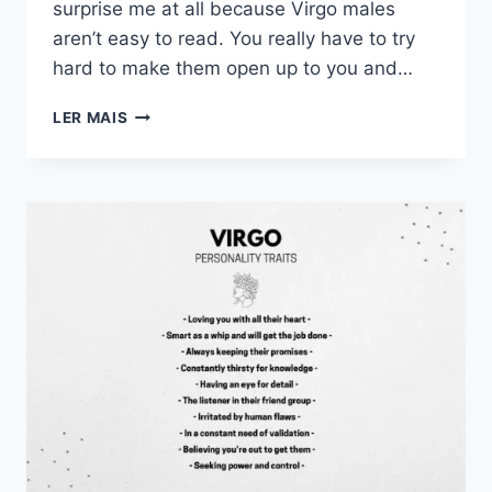
surprise me at all because Virgo males
aren’t easy to read. You really have to try
hard to make them open up to you and…
15
LER MAIS
SINAIS
CLAROS
DE
QUE
UM
HOMEM
DE
VIRGEM
ESTÁ
A
FALAR
A
SÉRIO
CONSIGO