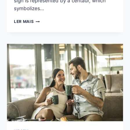
sign is represented by a centaur, which
symbolizes…
QUÍRON
LER MAIS
EM
VIRGEM
-
CURAR
A
FERIDA
DA
PERFEIÇÃO