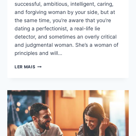
successful, ambitious, intelligent, caring,
and forgiving woman by your side, but at
the same time, you’re aware that you’re
dating a perfectionist, a real-life lie
detector, and sometimes an overly critical
and judgmental woman. She’s a woman of
principles and will…
12
LER MAIS
SINAIS
DE
QUE
UMA
MULHER
DE
VIRGEM
ESTÁ
FARTA
DE
SI