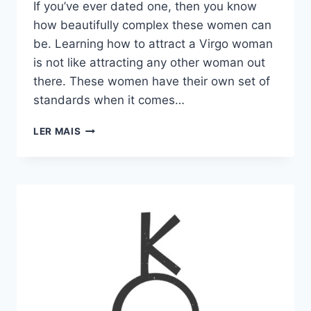
If you’ve ever dated one, then you know
how beautifully complex these women can
be. Learning how to attract a Virgo woman
is not like attracting any other woman out
there. These women have their own set of
standards when it comes…
COMO
LER MAIS
ATRAIR
UMA
MULHER
DE
VIRGEM:
9
MANEIRAS
QUE
FUNCIONAM
COMO
UM
ENCANTO