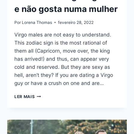
e não gosta numa mulher
Por
Lorena Thomas
fevereiro 28, 2022
Virgo males are not easy to understand.
This zodiac sign is the most rational of
them all (Capricorn, move over, the king
has arrived!) and thus, can appear very
cold and reserved. But they are sexy as
hell, aren’t they? If you are dating a Virgo
guy or have a crush on one and are…
11
LER MAIS
CARACTERÍSTICAS
QUE
UM
HOMEM
DE
VIRGEM