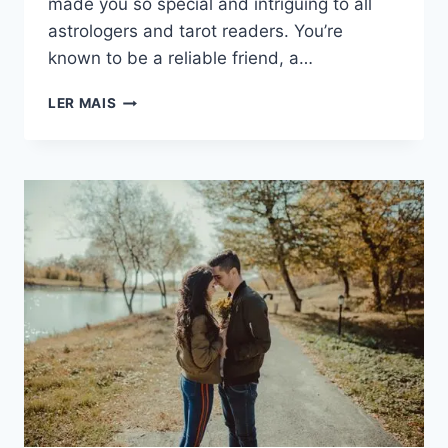
made you so special and intriguing to all
astrologers and tarot readers. You’re
known to be a reliable friend, a…
PRINCIPAIS
LER MAIS
CARACTERÍSTICAS
DE
VIRGEM:
REVELANDO
SEUS
PONTOS
FORTES
E
FRACOS