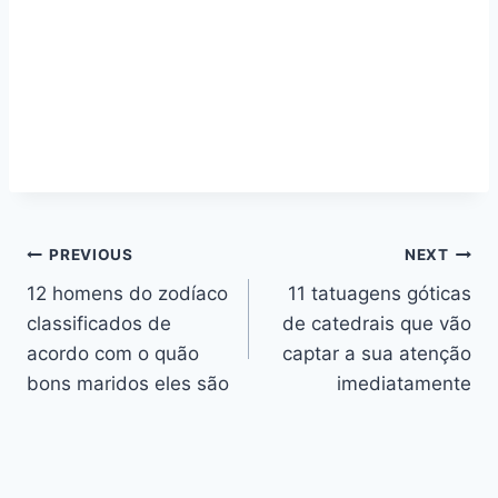
Navegação
PREVIOUS
NEXT
12 homens do zodíaco
11 tatuagens góticas
de
classificados de
de catedrais que vão
artigos
acordo com o quão
captar a sua atenção
bons maridos eles são
imediatamente