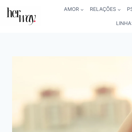
Skip
AMOR
RELAÇÕES
P
to
content
LINHA