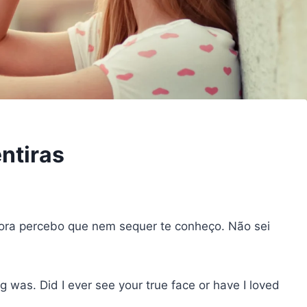
ntiras
gora percebo que nem sequer te conheço. Não sei
g was. Did I ever see your true face or have I loved