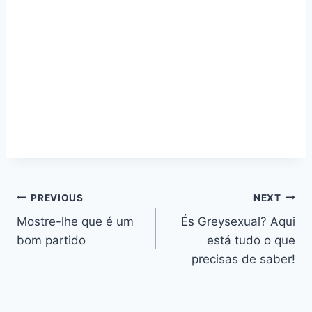
Navegação
PREVIOUS
NEXT
Mostre-lhe que é um
És Greysexual? Aqui
de
bom partido
está tudo o que
artigos
precisas de saber!