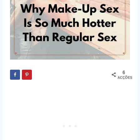
6
ACÇÕES