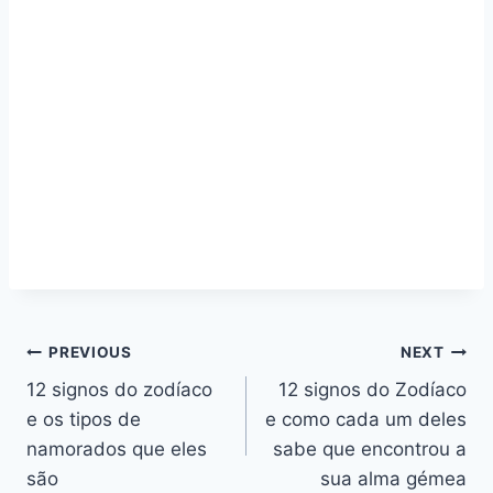
Navegação
PREVIOUS
NEXT
12 signos do zodíaco
12 signos do Zodíaco
de
e os tipos de
e como cada um deles
artigos
namorados que eles
sabe que encontrou a
são
sua alma gémea