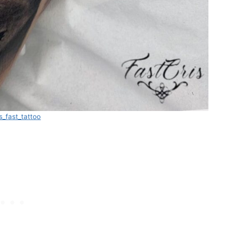
is_fast_tattoo