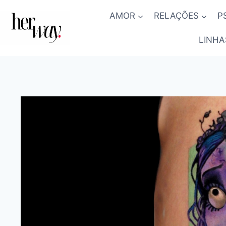
Skip
AMOR
RELAÇÕES
P
to
content
LINHA