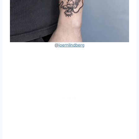
@
joernlindberg