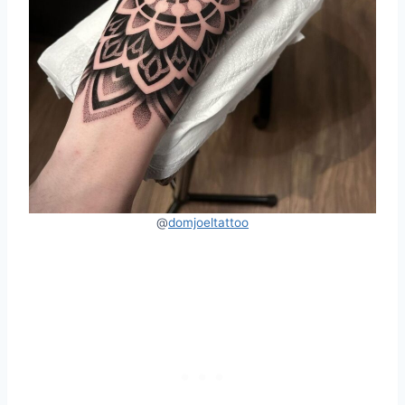
@
domjoeltattoo