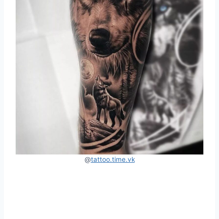
@
tattoo.time.vk