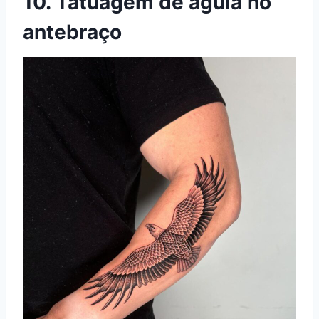
10. Tatuagem de águia no
antebraço