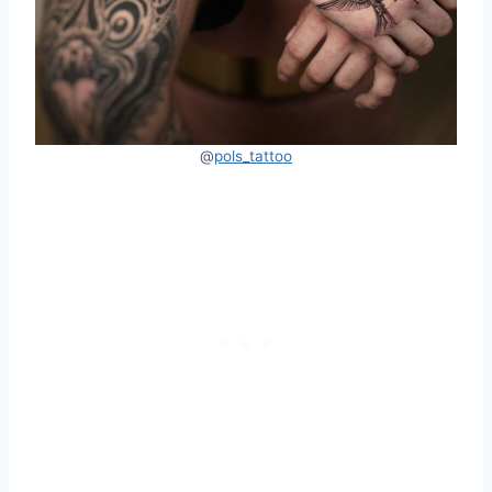
@
pols_tattoo