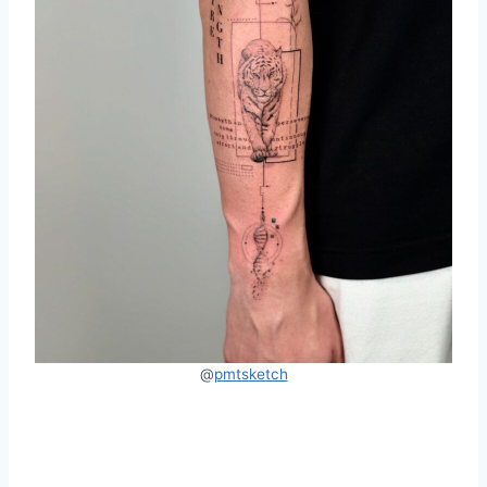
@
pmtsketch