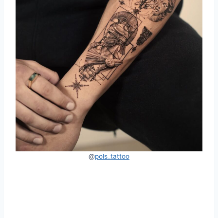
@
pols_tattoo