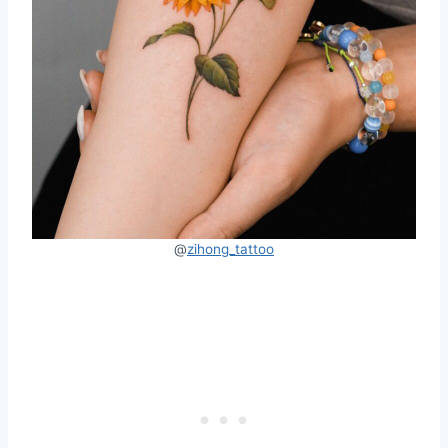
@
zihong_tattoo