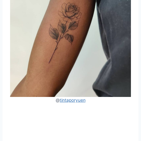
@
tintaporyuen