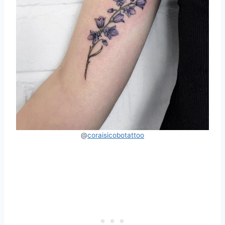
@
coraisicobotattoo