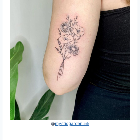
@
mysticgarden.ink