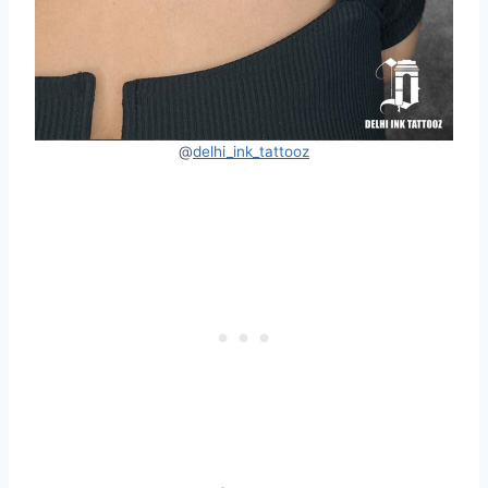
@
delhi_ink_tattooz