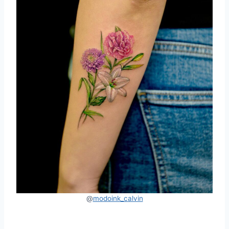
@
modoink_calvin