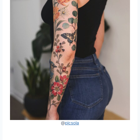
@
picsola