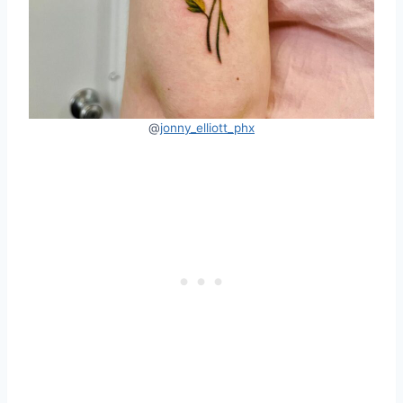
@
jonny_elliott_phx