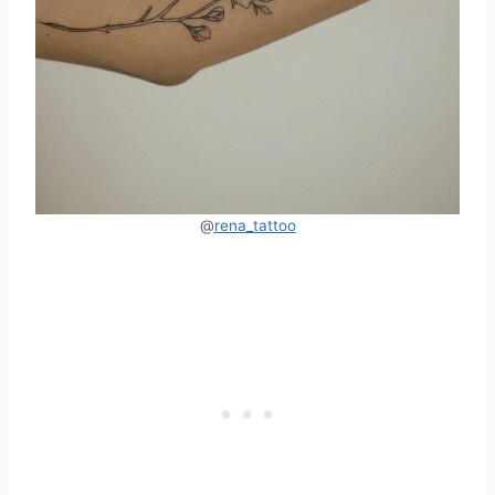
@
rena_tattoo