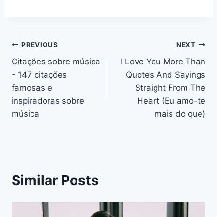
Navegação
PREVIOUS
NEXT
Citações sobre música
I Love You More Than
de
- 147 citações
Quotes And Sayings
artigos
famosas e
Straight From The
inspiradoras sobre
Heart (Eu amo-te
música
mais do que)
Similar Posts