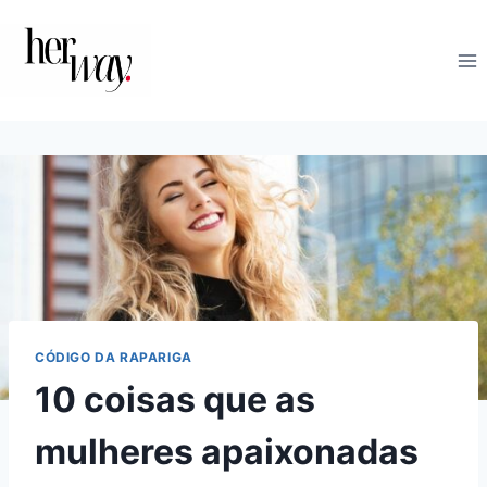
Skip
to
content
CÓDIGO DA RAPARIGA
10 coisas que as
mulheres apaixonadas