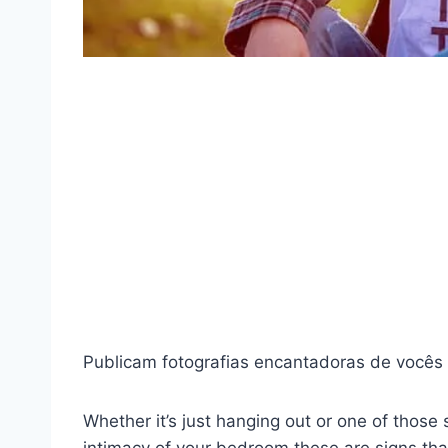
Publicam fotografias encantadoras de vocês 
Whether it’s just hanging out or one of those 
intimacy of your bedroom,these are signs th