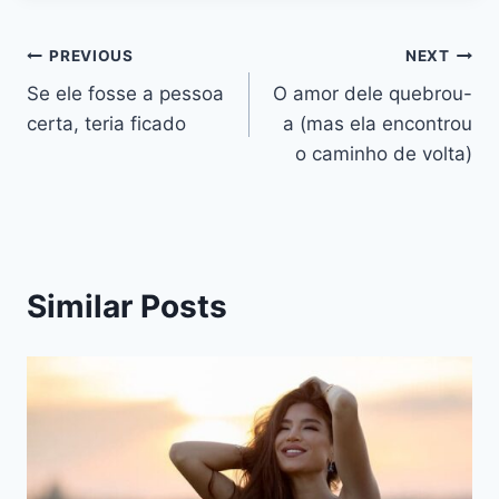
Navegação
PREVIOUS
NEXT
Se ele fosse a pessoa
O amor dele quebrou-
de
certa, teria ficado
a (mas ela encontrou
artigos
o caminho de volta)
Similar Posts