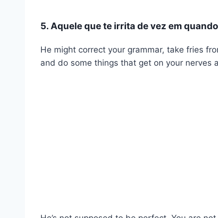
5. Aquele que te irrita de vez em quando
He might correct your grammar, take fries fro
and do some things that get on your nerves a
He’s not supposed to be perfect. You are not 