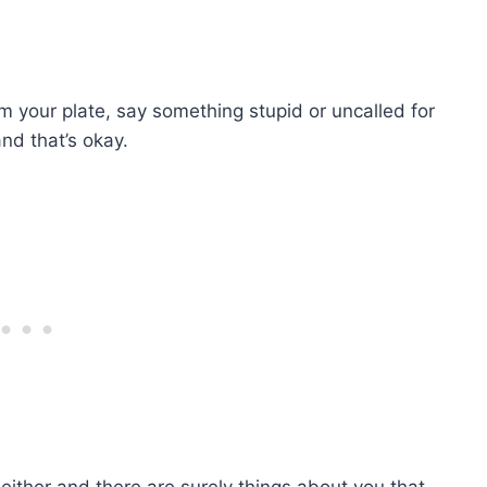
m your plate, say something stupid or uncalled for
nd that’s okay.
either and there are surely things about you that