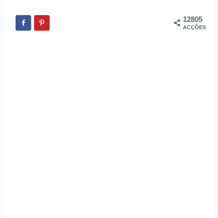
12805
ACÇÕES