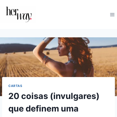
Skip
to
content
CARTAS
20 coisas (invulgares)
que definem uma