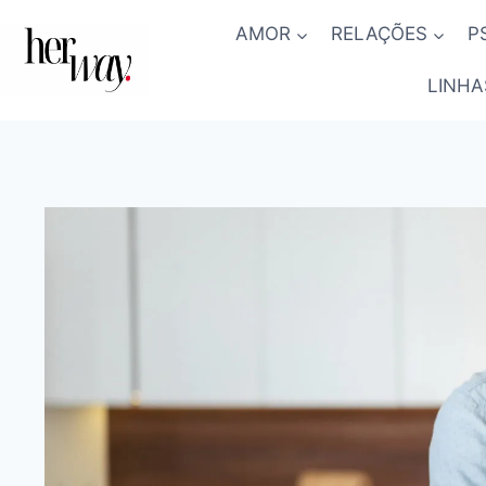
Skip
AMOR
RELAÇÕES
P
to
content
LINHA