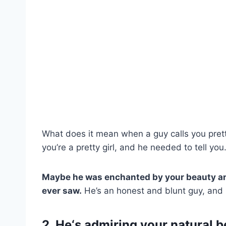
What does it mean when a guy calls you pretty
you’re a pretty girl, and he needed to tell you
Maybe he was enchanted by your beauty an
ever saw.
He’s an honest and blunt guy, and 
2. He‘s admiring your natural 