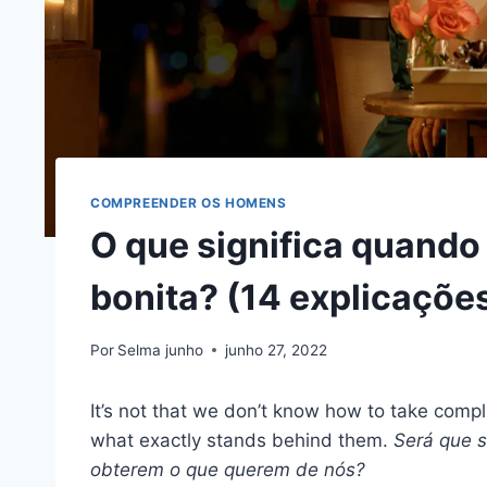
COMPREENDER OS HOMENS
O que significa quand
bonita? (14 explicaçõe
Por
Selma junho
junho 27, 2022
It’s not that we don’t know how to take comp
what exactly stands behind them.
Será que s
obterem o que querem de nós?