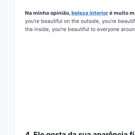
Na minha opinião,
beleza interior
é muito ma
you’re beautiful on the outside, you’re beautif
the inside, you’re beautiful to everyone arou
4. Ele gosta da sua aparência f