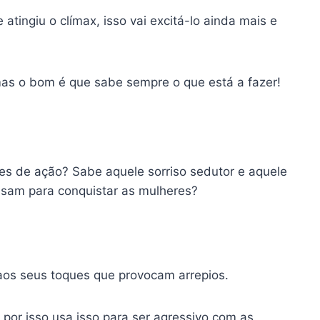
 atingiu o clímax, isso vai excitá-lo ainda mais e
mas o bom é que sabe sempre o que está a fazer!
mes de ação? Sabe aquele sorriso sedutor e aquele
usam para conquistar as mulheres?
aos seus toques que provocam arrepios.
 por isso usa isso para ser agressivo com as