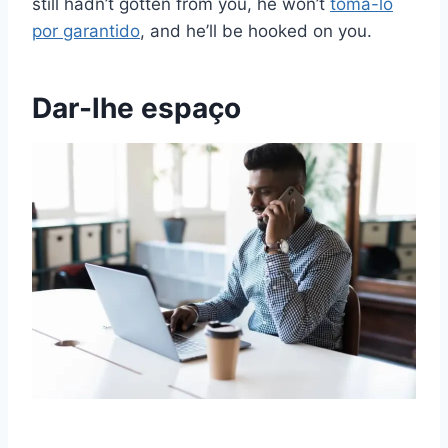
still hadn’t gotten from you, he won’t
tomá-lo
por garantido
, and he’ll be hooked on you.
Dar-lhe espaço