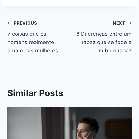
Navegação
PREVIOUS
NEXT
7 coisas que os
8 Diferenças entre um
de
homens realmente
rapaz que se fode e
artigos
amam nas mulheres
um bom rapaz
Similar Posts