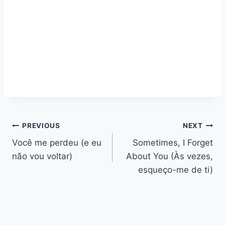
Navegação
PREVIOUS
NEXT
Você me perdeu (e eu
Sometimes, I Forget
de
não vou voltar)
About You (Às vezes,
artigos
esqueço-me de ti)