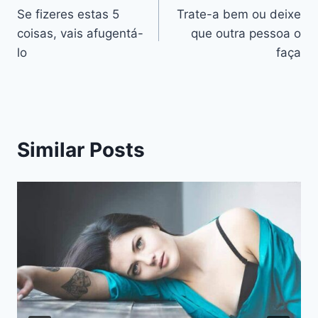
Se fizeres estas 5
Trate-a bem ou deixe
de
coisas, vais afugentá-
que outra pessoa o
artigos
lo
faça
Similar Posts