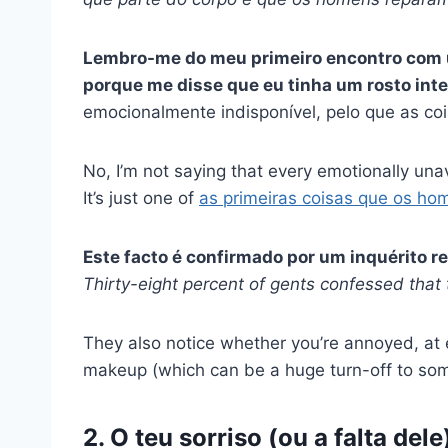
Lembro-me do meu primeiro encontro com u
porque me disse que eu tinha um rosto int
emocionalmente indisponível, pelo que as co
No, I’m not saying that every emotionally unav
It’s just one of
as primeiras coisas que os ho
Este facto é confirmado por um inquérito r
Thirty-eight percent of gents confessed that t
They also notice whether you’re annoyed, at 
makeup (which can be a huge turn-off to so
2. O teu sorriso (ou a falta dele