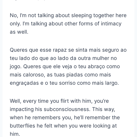
No, I’m not talking about sleeping together here
only. I’m talking about other forms of intimacy
as well.
Queres que esse rapaz se sinta mais seguro ao
teu lado do que ao lado da outra mulher no
jogo. Queres que ele veja o teu abraço como
mais caloroso, as tuas piadas como mais
engraçadas e o teu sorriso como mais largo.
Well, every time you flirt with him, you’re
impacting his subconsciousness. This way,
when he remembers you, he’ll remember the
butterflies he felt when you were looking at
him.