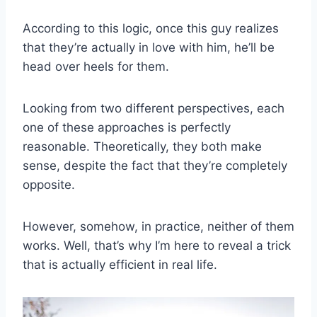
According to this logic, once this guy realizes
that they’re actually in love with him, he’ll be
head over heels for them.
Looking from two different perspectives, each
one of these approaches is perfectly
reasonable. Theoretically, they both make
sense, despite the fact that they’re completely
opposite.
However, somehow, in practice, neither of them
works. Well, that’s why I’m here to reveal a trick
that is actually efficient in real life.