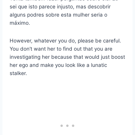
sei que isto parece injusto, mas descobrir
alguns podres sobre esta mulher seria o
máximo.
However, whatever you do, please be careful.
You don’t want her to find out that you are
investigating her because that would just boost
her ego and make you look like a lunatic
stalker.