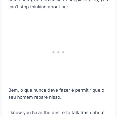
can’t stop thinking about her.
Bem, o que nunca deve fazer é permitir que o
seu homem repare nisso.
I know you have the desire to talk trash about