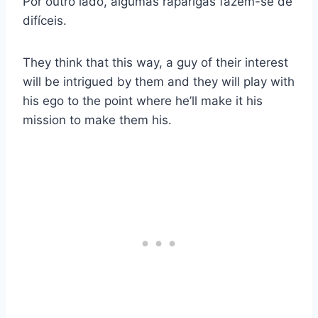
Por outro lado, algumas raparigas fazem-se de
difíceis.
They think that this way, a guy of their interest
will be intrigued by them and they will play with
his ego to the point where he’ll make it his
mission to make them his.