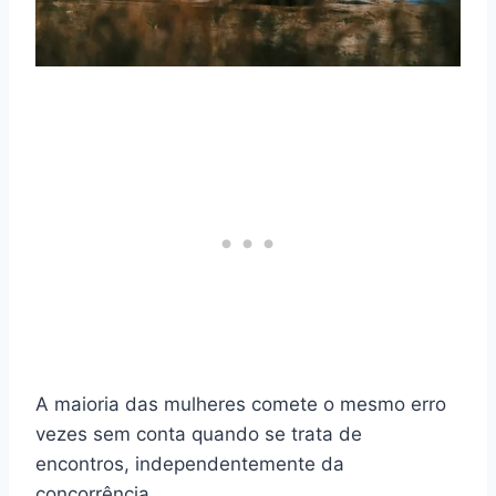
A maioria das mulheres comete o mesmo erro
vezes sem conta quando se trata de
encontros, independentemente da
concorrência.