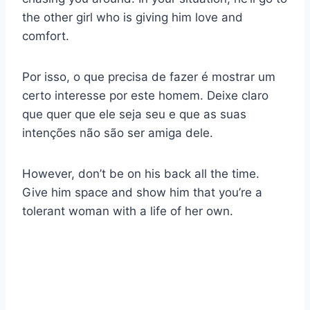
the other girl who is giving him love and
comfort.
Por isso, o que precisa de fazer é mostrar um
certo interesse por este homem. Deixe claro
que quer que ele seja seu e que as suas
intenções não são ser amiga dele.
However, don’t be on his back all the time.
Give him space and show him that you’re a
tolerant woman with a life of her own.