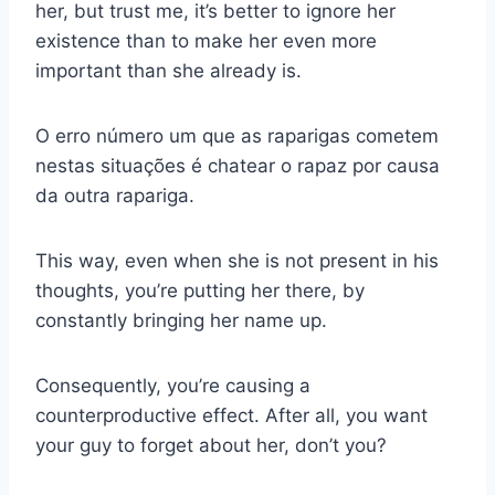
her, but trust me, it’s better to ignore her
existence than to make her even more
important than she already is.
O erro número um que as raparigas cometem
nestas situações é chatear o rapaz por causa
da outra rapariga.
This way, even when she is not present in his
thoughts, you’re putting her there, by
constantly bringing her name up.
Consequently, you’re causing a
counterproductive effect. After all, you want
your guy to forget about her, don’t you?