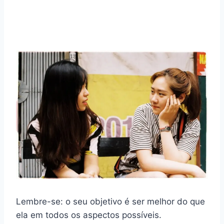
Lembre-se: o seu objetivo é ser melhor do que
ela em todos os aspectos possíveis.