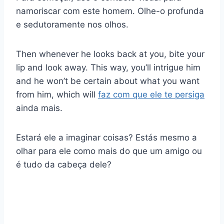
namoriscar com este homem. Olhe-o profunda
e sedutoramente nos olhos.
Then whenever he looks back at you, bite your
lip and look away. This way, you’ll intrigue him
and he won’t be certain about what you want
from him, which will
faz com que ele te persiga
ainda mais.
Estará ele a imaginar coisas? Estás mesmo a
olhar para ele como mais do que um amigo ou
é tudo da cabeça dele?