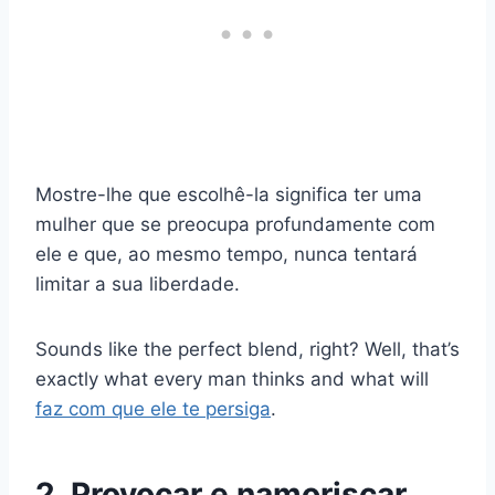
Mostre-lhe que escolhê-la significa ter uma
mulher que se preocupa profundamente com
ele e que, ao mesmo tempo, nunca tentará
limitar a sua liberdade.
Sounds like the perfect blend, right? Well, that’s
exactly what every man thinks and what will
faz com que ele te persiga
.
2. Provocar e namoriscar