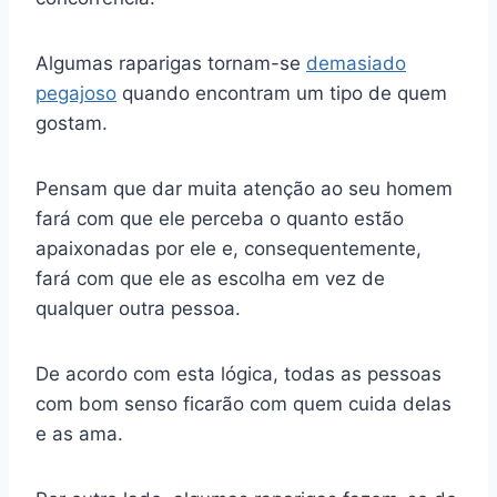
Algumas raparigas tornam-se
demasiado
pegajoso
quando encontram um tipo de quem
gostam.
Pensam que dar muita atenção ao seu homem
fará com que ele perceba o quanto estão
apaixonadas por ele e, consequentemente,
fará com que ele as escolha em vez de
qualquer outra pessoa.
De acordo com esta lógica, todas as pessoas
com bom senso ficarão com quem cuida delas
e as ama.