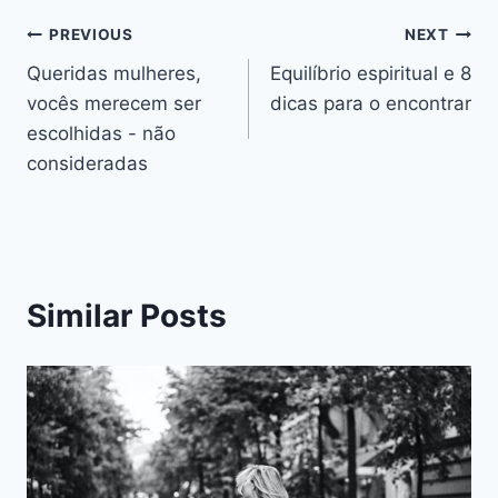
Navegação
PREVIOUS
NEXT
Queridas mulheres,
Equilíbrio espiritual e 8
de
vocês merecem ser
dicas para o encontrar
artigos
escolhidas - não
consideradas
Similar Posts