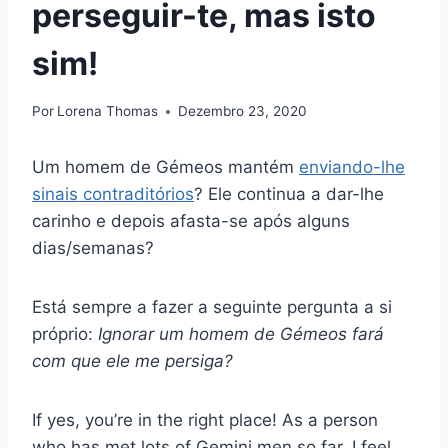
perseguir-te, mas isto
sim!
Por
Lorena Thomas
Dezembro 23, 2020
Um homem de Gémeos mantém
enviando-lhe
sinais contraditórios
? Ele continua a dar-lhe
carinho e depois afasta-se após alguns
dias/semanas?
Está sempre a fazer a seguinte pergunta a si
próprio:
Ignorar um homem de Gémeos fará
com que ele me persiga?
If yes, you’re in the right place! As a person
who has met lots of Gemini men so far, I feel