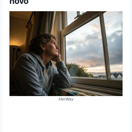
novo
HerWay