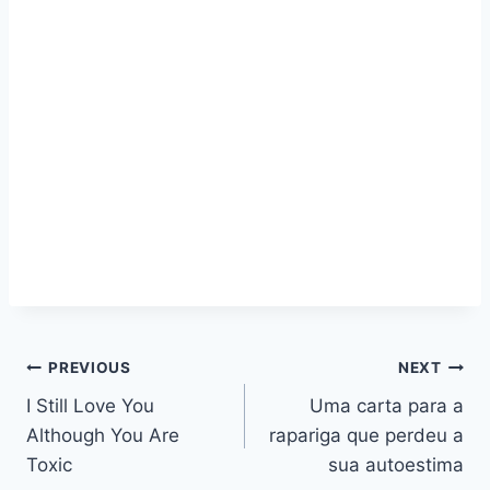
Navegação
PREVIOUS
NEXT
I Still Love You
Uma carta para a
de
Although You Are
rapariga que perdeu a
artigos
Toxic
sua autoestima