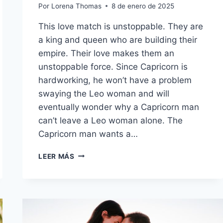
Por
Lorena Thomas
8 de enero de 2025
This love match is unstoppable. They are
a king and queen who are building their
empire. Their love makes them an
unstoppable force. Since Capricorn is
hardworking, he won’t have a problem
swaying the Leo woman and will
eventually wonder why a Capricorn man
can’t leave a Leo woman alone. The
Capricorn man wants a…
16
LEER MÁS
RAZONES
POR
LAS
QUE
UN
HOMBRE