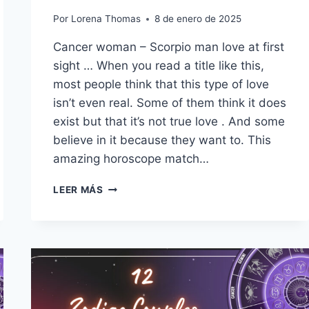
Por
Lorena Thomas
8 de enero de 2025
Cancer woman – Scorpio man love at first
sight … When you read a title like this,
most people think that this type of love
isn’t even real. Some of them think it does
exist but that it’s not true love . And some
believe in it because they want to. This
amazing horoscope match…
11
LEER MÁS
RAZONES
POR
LAS
QUE
UNA
MUJER
CÁNCER
Y