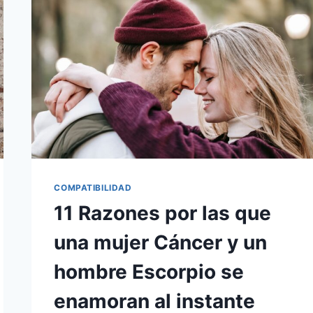
SAGITARIO
SE
SIENTE
ATRAÍDO
POR
LA
MUJER
ESCORPIO
COMPATIBILIDAD
11 Razones por las que
una mujer Cáncer y un
hombre Escorpio se
enamoran al instante