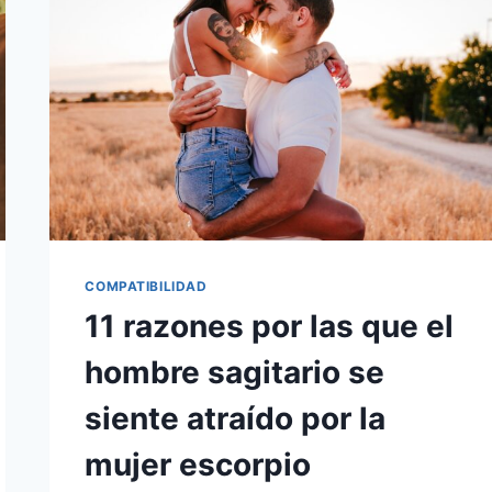
CAPRICORNIO
SE
SIENTE
ATRAÍDO
POR
UNA
MUJER
LEO
COMPATIBILIDAD
11 razones por las que el
hombre sagitario se
siente atraído por la
mujer escorpio