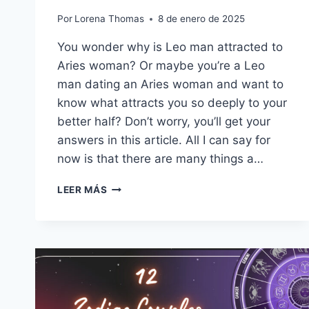
Por
Lorena Thomas
8 de enero de 2025
You wonder why is Leo man attracted to
Aries woman? Or maybe you’re a Leo
man dating an Aries woman and want to
know what attracts you so deeply to your
better half? Don’t worry, you’ll get your
answers in this article. All I can say for
now is that there are many things a…
13
LEER MÁS
RAZONES
POR
LAS
QUE
UN
HOMBRE
LEO
SE