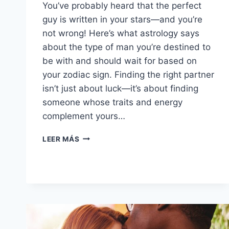
You’ve probably heard that the perfect
guy is written in your stars—and you’re
not wrong! Here’s what astrology says
about the type of man you’re destined to
be with and should wait for based on
your zodiac sign. Finding the right partner
isn’t just about luck—it’s about finding
someone whose traits and energy
complement yours…
12
LEER MÁS
SIGNOS
DEL
ZODIACO:
¿A
QUÉ
TIPO
DE
HOMBRE