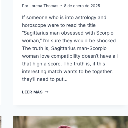
Por
Lorena Thomas
8 de enero de 2025
If someone who is into astrology and
horoscope were to read the title
“Sagittarius man obsessed with Scorpio
woman,” I’m sure they would be shocked.
The truth is, Sagittarius man-Scorpio
woman love compatibility doesn’t have all
that high a score. The truth is, if this
interesting match wants to be together,
they’ll need to put…
11
LEER MÁS
RAZONES
POR
LAS
QUE
EL
HOMBRE