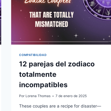
UN
HOMBRE
ESCORPIO
SE
ENAMORAN
AL
INSTANTE
COMPATIBILIDAD
12 parejas del zodiaco
totalmente
incompatibles
Por
Lorena Thomas
7 de enero de 2025
These couples are a recipe for disaster—