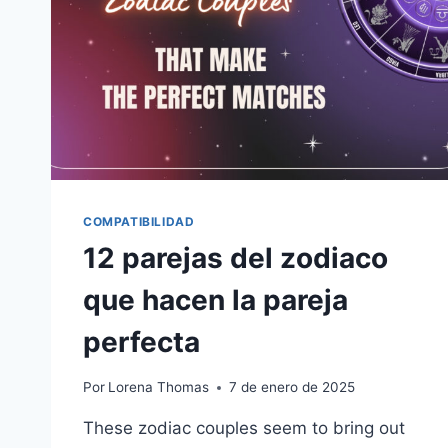
ENAMORA
DE
UNA
MUJER
ARIES
COMPATIBILIDAD
12 parejas del zodiaco
que hacen la pareja
perfecta
Por
Lorena Thomas
7 de enero de 2025
These zodiac couples seem to bring out