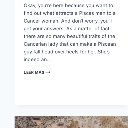
Okay, you’re here because you want to
find out what attracts a Pisces man to a
Cancer woman. And don’t worry, you’ll
get your answers. As a matter of fact,
there are so many beautiful traits of the
Cancerian lady that can make a Piscean
guy fall head over heels for her. She’s
indeed an…
10
LEER MÁS
COSAS
QUE
UN
HOMBRE
PISCIS
NO
PUEDE
RESISTIR
EN