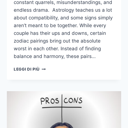
constant quarrels, misunderstandings, and
endless drama. Astrology teaches us a lot
about compatibility, and some signs simply
aren’t meant to be together. While every
couple has their ups and downs, certain
zodiac pairings bring out the absolute
worst in each other. Instead of finding
balance and harmony, these pairs…
12
LEGGI DI PIÙ
COPPIE
DELLO
ZODIACO
CHE
NON
SONO
ASSOLUTAMENTE
COMPATIBILI