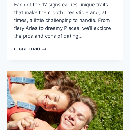
Each of the 12 signs carries unique traits
that make them both irresistible and, at
times, a little challenging to handle. From
fiery Aries to dreamy Pisces, we’ll explore
the pros and cons of dating…
12
LEGGI DI PIÙ
SEGNI
ZODIACALI
E
I
PRO
E
I
CONTRO
DI
USCIRE
CON
CIASCUNO
DI