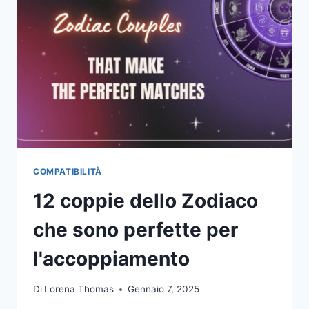
E
UN
UOMO
SCORPIONE
SI
INNAMORANO
ALL'ISTANTE
COMPATIBILITÀ
12 coppie dello Zodiaco
che sono perfette per
l'accoppiamento
Di
Lorena Thomas
Gennaio 7, 2025