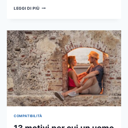
11
LEGGI DI PIÙ
MOTIVI
PER
CUI
L'UOMO
SAGITTARIO
È
ATTRATTO
DALLA
DONNA
SCORPIONE
COMPATIBILITÀ