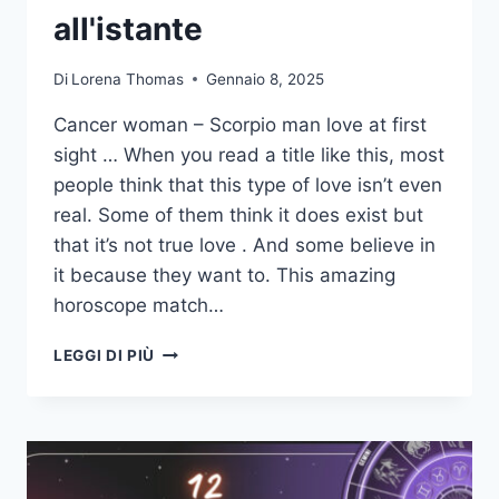
all'istante
Di
Lorena Thomas
Gennaio 8, 2025
Cancer woman – Scorpio man love at first
sight … When you read a title like this, most
people think that this type of love isn’t even
real. Some of them think it does exist but
that it’s not true love . And some believe in
it because they want to. This amazing
horoscope match…
11
LEGGI DI PIÙ
MOTIVI
PER
CUI
UNA
DONNA
CANCRO