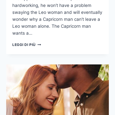
hardworking, he won’t have a problem
swaying the Leo woman and will eventually
wonder why a Capricorn man can’t leave a
Leo woman alone. The Capricorn man
wants a…
16
LEGGI DI PIÙ
MOTIVI
PER
CUI
UN
UOMO
CAPRICORNO
È
ATTRATTO
DA
UNA
DONNA
LEONE