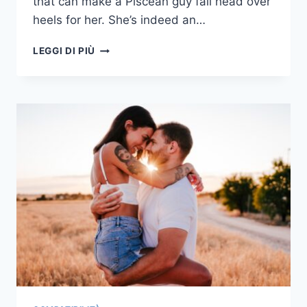
that can make a Piscean guy fall head over
heels for her. She’s indeed an…
10
LEGGI DI PIÙ
COSE
A
CUI
UN
UOMO
PESCI
NON
PUÒ
RESISTERE
IN
UNA
DONNA
CANCRO