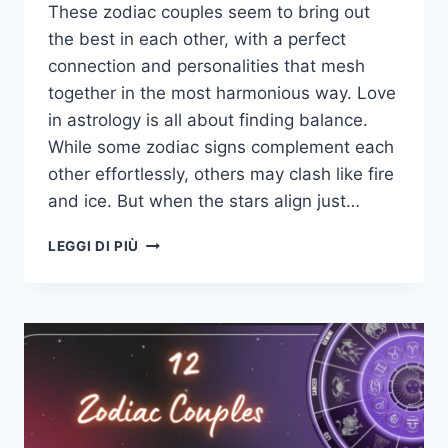
These zodiac couples seem to bring out
the best in each other, with a perfect
connection and personalities that mesh
together in the most harmonious way. Love
in astrology is all about finding balance.
While some zodiac signs complement each
other effortlessly, others may clash like fire
and ice. But when the stars align just…
12
LEGGI DI PIÙ
COPPIE
DELLO
ZODIACO
CHE
SONO
PERFETTE
PER
L'ACCOPPIAMENTO