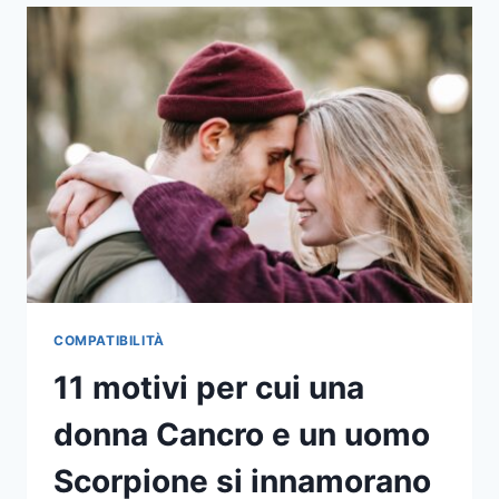
UN
UOMO
LEONE
SI
INNAMORA
DI
UNA
DONNA
ARIETE
COMPATIBILITÀ
11 motivi per cui una
donna Cancro e un uomo
Scorpione si innamorano