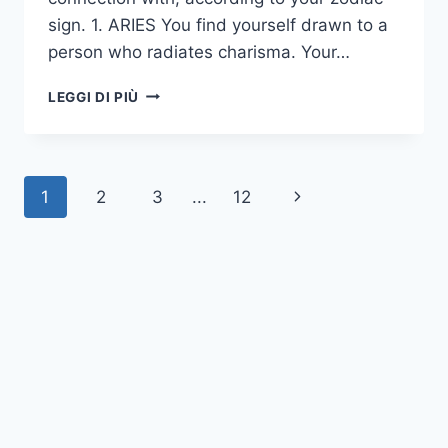
sign. 1. ARIES You find yourself drawn to a
person who radiates charisma. Your…
12
LEGGI DI PIÙ
ZODIACI
E
IL
TIPO
Navigazione
Pagina
1
2
3
...
12
DI
PERSONE
pagina
successiva
CON
CUI
HANNO
LA
MIGLIORE
CHIMICA