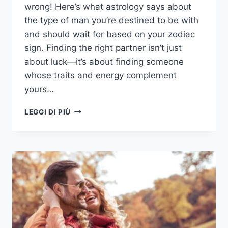
wrong! Here’s what astrology says about
the type of man you’re destined to be with
and should wait for based on your zodiac
sign. Finding the right partner isn’t just
about luck—it’s about finding someone
whose traits and energy complement
yours…
12
LEGGI DI PIÙ
SEGNI
ZODIACALI:
CHE
TIPO
DI
UOMO
SEI
DESTINATA
AD
ASPETTARE?