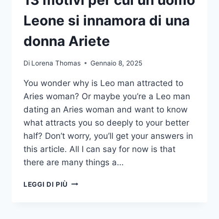
13 motivi per cui un uomo
Leone si innamora di una
donna Ariete
Di
Lorena Thomas
Gennaio 8, 2025
You wonder why is Leo man attracted to
Aries woman? Or maybe you’re a Leo man
dating an Aries woman and want to know
what attracts you so deeply to your better
half? Don’t worry, you’ll get your answers in
this article. All I can say for now is that
there are many things a…
13
LEGGI DI PIÙ
MOTIVI
PER
CUI