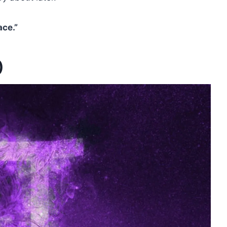
ace.”
)