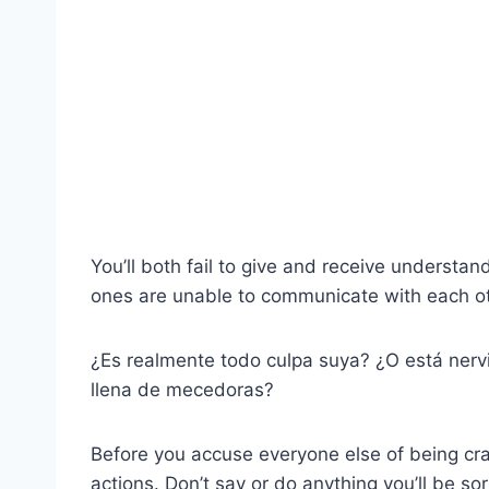
You’ll both fail to give and receive underst
ones are unable to communicate with each othe
¿Es realmente todo culpa suya? ¿O está nerv
llena de mecedoras?
Before you accuse everyone else of being cr
actions. Don’t say or do anything you’ll be sor