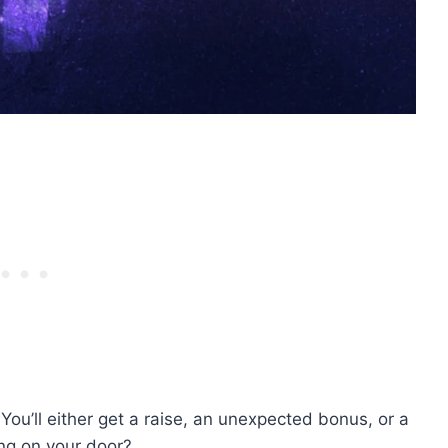
ou’ll either get a raise, an unexpected bonus, or a
ing on your door?