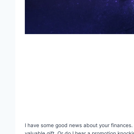
I have some good news about your finances. Y
valuable gift. Or do I hear a promotion knock