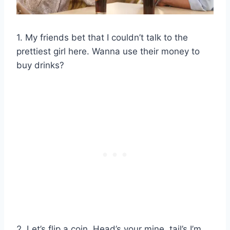
1. My friends bet that I couldn’t talk to the
prettiest girl here. Wanna use their money to
buy drinks?
2. Let’s flip a coin. Head’s your mine, tail’s I’m