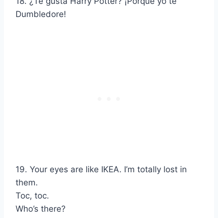
18. ¿Te gusta Harry Potter? ¡Porque yo te
Dumbledore!
19. Your eyes are like IKEA. I’m totally lost in
them.
Toc, toc.
Who’s there?