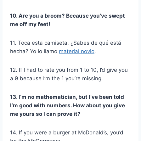
10. Are you a broom? Because you’ve swept
me off my feet!
11. Toca esta camiseta. ¿Sabes de qué está
hecha? Yo lo llamo
material novio
.
12. If I had to rate you from 1 to 10, I’d give you
a 9 because I’m the 1 you’re missing.
13. I’m no mathematician, but I’ve been told
I’m good with numbers. How about you give
me yours so I can prove it?
14. If you were a burger at McDonald’s, you’d
be the McGorgeous.