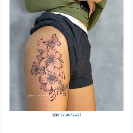
@
jerryluckycat