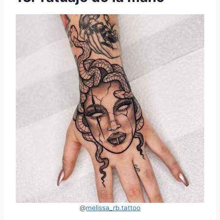
@
melissa_rb.tattoo