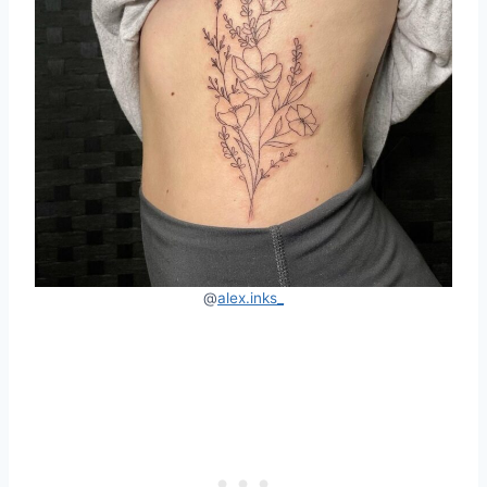
@
alex.inks_