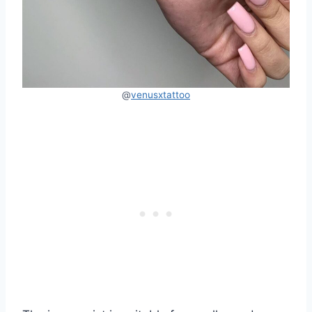
@
venusxtattoo