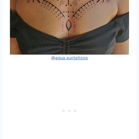
@
aqua.suntattoos