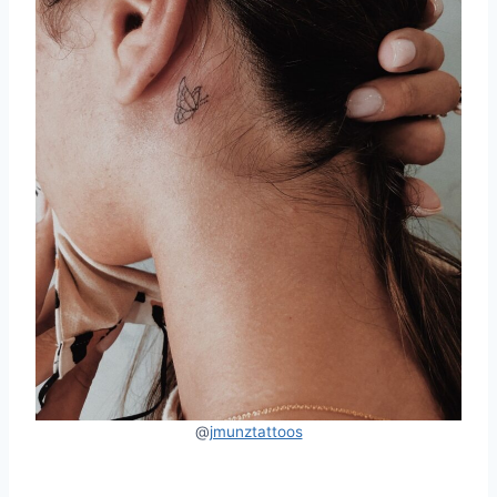
@
jmunztattoos