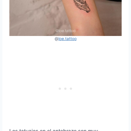
@
loe.tattoo