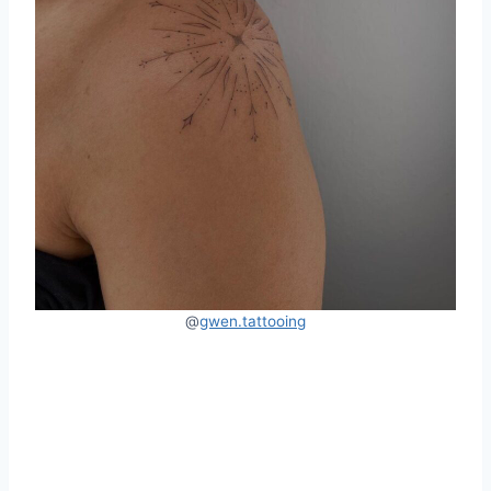
@
gwen.tattooing