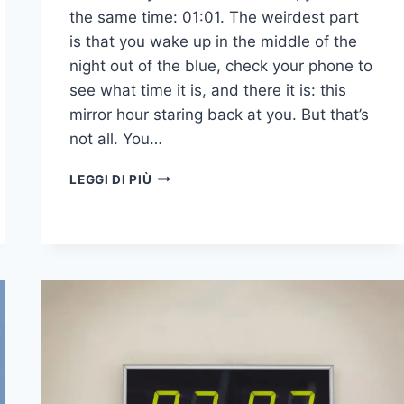
the same time: 01:01. The weirdest part
is that you wake up in the middle of the
night out of the blue, check your phone to
see what time it is, and there it is: this
mirror hour staring back at you. But that’s
not all. You…
01:01
LEGGI DI PIÙ
SIGNIFICATO:
15
COSE
DA
SAPERE
SULL'ORA
DELLO
SPECCHIO