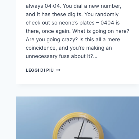
always 04:04. You dial a new number,
and it has these digits. You randomly
check out someone’s plates – 0404 is
there, once again. What is going on here?
Are you going crazy? Is this all a mere
coincidence, and you’re making an
unnecessary fuss about it?…
04:04
LEGGI DI PIÙ
SIGNIFICATO:
15
COSE
DA
SAPERE
SULL'ORA
DELLO
SPECCHIO