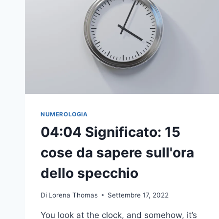
DI
VICINANZA
ALLA
FIAMMA
GEMELLA
NUMEROLOGIA
04:04 Significato: 15
cose da sapere sull'ora
dello specchio
Di
Lorena Thomas
Settembre 17, 2022
You look at the clock, and somehow, it’s