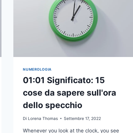
I
10
MOTIVI
PER
CUI
CONTINUI
A
VEDERLO
NUMEROLOGIA
01:01 Significato: 15
cose da sapere sull'ora
dello specchio
Di
Lorena Thomas
Settembre 17, 2022
Whenever you look at the clock, you see