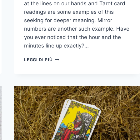
at the lines on our hands and Tarot card
readings are some examples of this
seeking for deeper meaning. Mirror
numbers are another such example. Have
you ever noticed that the hour and the
minutes line up exactly?…
02:02
LEGGI DI PIÙ
SIGNIFICATO:
5
COSE
CHE
SICURAMENTE
NON
SAPEVI