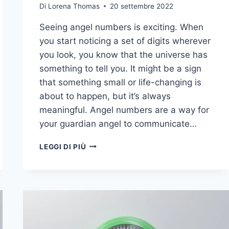
Di
Lorena Thomas
20 settembre 2022
Seeing angel numbers is exciting. When
you start noticing a set of digits wherever
you look, you know that the universe has
something to tell you. It might be a sign
that something small or life-changing is
about to happen, but it’s always
meaningful. Angel numbers are a way for
your guardian angel to communicate…
IL
LEGGI DI PIÙ
SIGNIFICATO
DEL
NUMERO
858
DEGLI
ANGELI
E