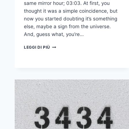
same mirror hour; 03:03. At first, you
thought it was a simple coincidence, but
now you started doubting it’s something
else, maybe a sign from the universe.
And, guess what, you’re…
03:03
LEGGI DI PIÙ
SIGNIFICATO:
7
COSE
DA
SAPERE
SULL'ORA
DELLO
SPECCHIO