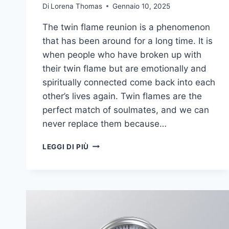
Di
Lorena Thomas
Gennaio 10, 2025
The twin flame reunion is a phenomenon
that has been around for a long time. It is
when people who have broken up with
their twin flame but are emotionally and
spiritually connected come back into each
other’s lives again. Twin flames are the
perfect match of soulmates, and we can
never replace them because…
22
LEGGI DI PIÙ
NUMERI
DELLA
RIUNIONE
DELLA
FIAMMA
GEMELLA:
SEGNI