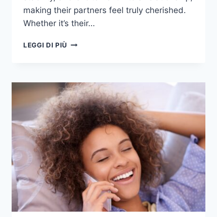
making their partners feel truly cherished.
Whether it’s their…
I
LEGGI DI PIÙ
6
SEGNI
ZODIACALI
CHE
HANNO
MAGGIORI
PROBABILITÀ
DI
PORTARE
LA
VERA
FELICITÀ
IN
UN
RAPPORTO
DI
COPPIA