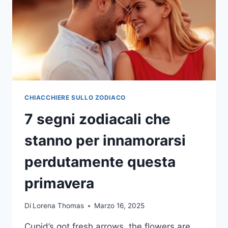
DEL
VOSTRO
MESE
DI
NASCITA,
SPIEGATO
CHIACCHIERE SULLO ZODIACO
7 segni zodiacali che
stanno per innamorarsi
perdutamente questa
primavera
Di
Lorena Thomas
Marzo 16, 2025
Cupid’s got fresh arrows, the flowers are