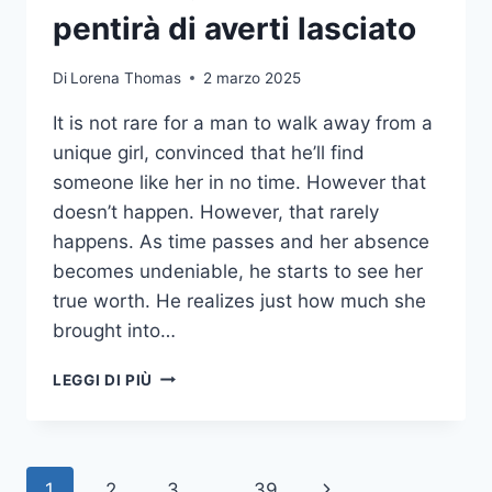
pentirà di averti lasciato
Di
Lorena Thomas
2 marzo 2025
It is not rare for a man to walk away from a
unique girl, convinced that he’ll find
someone like her in no time. However that
doesn’t happen. However, that rarely
happens. As time passes and her absence
becomes undeniable, he starts to see her
true worth. He realizes just how much she
brought into…
12
LEGGI DI PIÙ
SEGNI
ZODIACALI
E
PERCHÉ
Navigazione
Pagina
1
2
3
...
39
OGNUNO