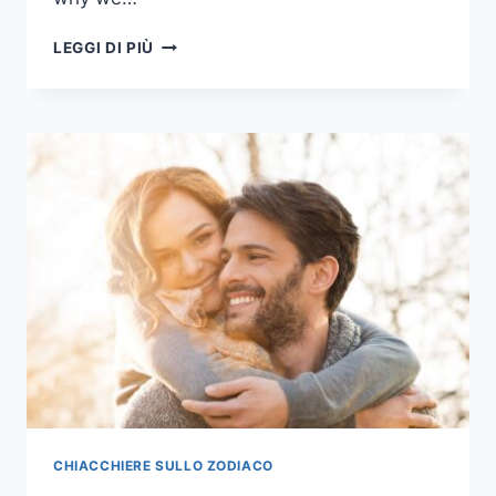
12
LEGGI DI PIÙ
SEGNI
ZODIACALI
E
PERCHÉ
SCAPPANO
DALL'AMORE
CHIACCHIERE SULLO ZODIACO