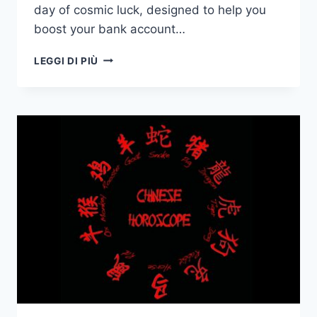
day of cosmic luck, designed to help you
boost your bank account…
12
LEGGI DI PIÙ
SEGNI
ZODIACALI
E
IL
GIORNO
PIÙ
FORTUNATO
PER
CIASCUNO
NEL
2025