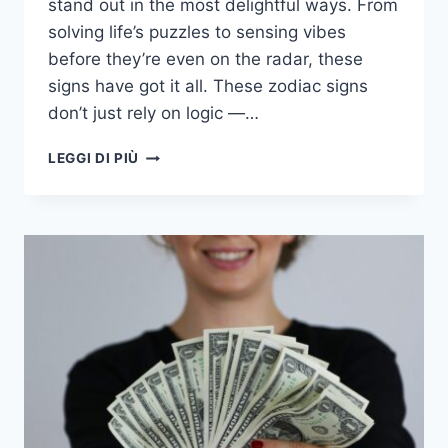
stand out in the most delightful ways. From
solving life’s puzzles to sensing vibes
before they’re even on the radar, these
signs have got it all. These zodiac signs
don’t just rely on logic —…
7
LEGGI DI PIÙ
SEGNI
ZODIACALI
NOTI
PER
ESSERE
DOTATI
DI
INTUITO
E
INTELLIGENZA