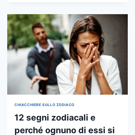
ZODIACALI
CHE
CONTINUANO
A
INNAMORARSI
DEL
RAGAZZO
SBAGLIATO
CHIACCHIERE SULLO ZODIACO
12 segni zodiacali e
perché ognuno di essi si