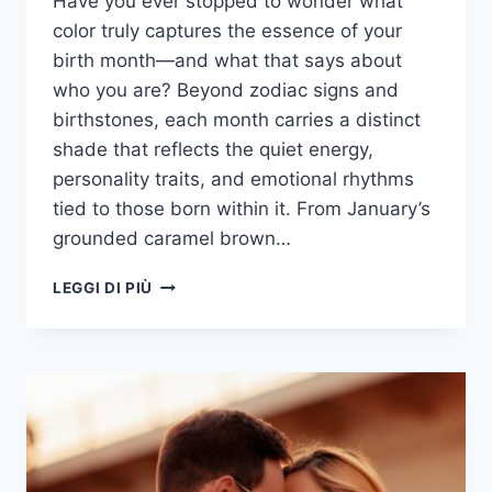
Have you ever stopped to wonder what
color truly captures the essence of your
birth month—and what that says about
who you are? Beyond zodiac signs and
birthstones, each month carries a distinct
shade that reflects the quiet energy,
personality traits, and emotional rhythms
tied to those born within it. From January’s
grounded caramel brown…
12
LEGGI DI PIÙ
MESI,
12
COLORI
-
IL
COLORE
E
IL
SIGNIFICATO