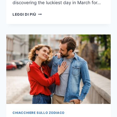
discovering the luckiest day in March for…
IL
LEGGI DI PIÙ
GIORNO
PIÙ
FORTUNATO
DEL
MESE
PER
OGNI
SEGNO
ZODIACALE
CINESE
NEL
MARZO
2025
CHIACCHIERE SULLO ZODIACO