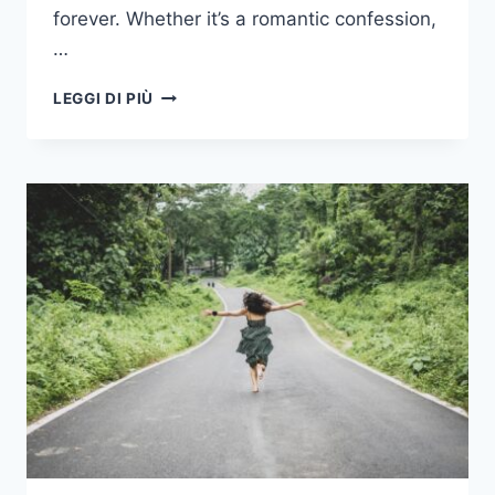
forever. Whether it’s a romantic confession,
…
12
LEGGI DI PIÙ
SEGNI
ZODIACALI
E
LA
COSA
PIÙ
DOLCE
CHE
UN
UOMO
POTREBBE
DIRE
A
CIASCUNO
DI
ESSI