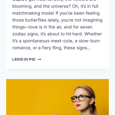
blooming, and the universe? Oh, it’s in full
matchmaking mode! If you’ve been feeling
those butterflies lately, you’re not imagining
things—love is in the air, and for seven
zodiac signs, it’s about to hit hard. Whether
it’s a spontaneous meet-cute, a slow-burn
romance, or a fiery fling, these signs…
7
LEGGI DI PIÙ
SEGNI
ZODIACALI
CHE
STANNO
PER
INNAMORARSI
PERDUTAMENTE
QUESTA
PRIMAVERA