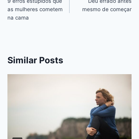
9 erros estúpidos que
Deu errado antes
de
as mulheres cometem
mesmo de começar
artigos
na cama
Similar Posts