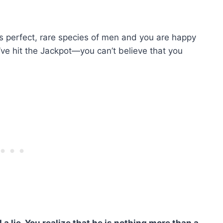
s perfect, rare species of men and you are happy
’ve hit the Jackpot—you can’t believe that you
 a lie. You realize that he is nothing more than a