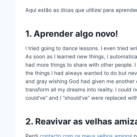
Aqui estão as dicas que utilizei para aprende
1. Aprender algo novo!
I tried going to dance lessons. I even tried w
As soon as I learned new things, I automatic
had more things to share with other people. I
the things I had always wanted to do but nev
and gray wishing God had given me another ch
transform all my dreams into reality. I could 
could’ve” and I “should’ve” were replaced with “
2. Reavivar as velhas amiz
Perdi
contacto com os meus velhos amigos
p