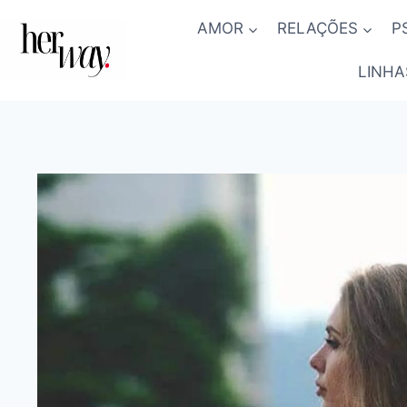
Skip
AMOR
RELAÇÕES
P
to
content
LINHA