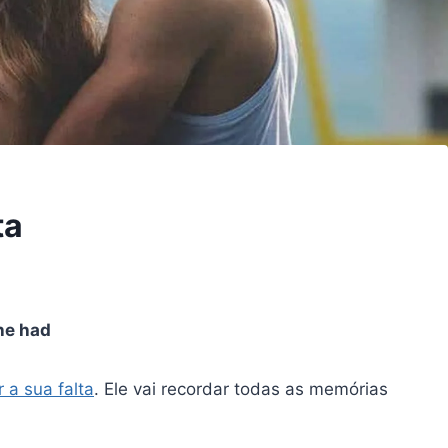
ta
he had
r a sua falta
. Ele vai recordar todas as memórias