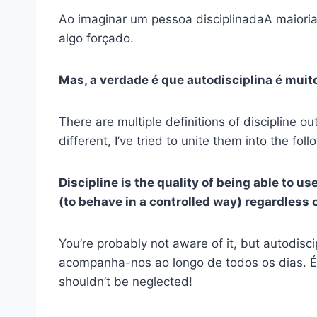
Ao imaginar um
pessoa disciplinada
A maiori
algo forçado.
Mas, a verdade é que
autodisciplina
é muito
There are multiple definitions of discipline o
different, I’ve tried to unite them into the fol
Discipline is the quality of being able to u
(to behave in a controlled way) regardless o
You’re probably not aware of it, but
autodisci
acompanha-nos ao longo de todos os dias. É
shouldn’t be neglected!