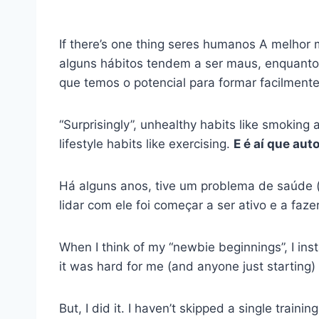
If there’s one thing
seres humanos
A melhor m
alguns hábitos tendem a ser maus, enquanto 
que temos o potencial para formar facilment
“Surprisingly”, unhealthy habits like smoking
lifestyle habits like exercising.
E é aí que
auto
Há alguns anos, tive um problema de saúde 
lidar com ele foi começar a ser ativo e a faze
When I think of my “newbie beginnings”, I ins
it was hard for me (and anyone just starting)
But, I did it. I haven’t skipped a single traini