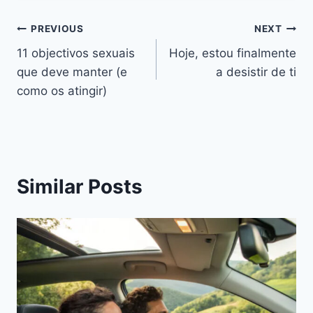
Navegação
PREVIOUS
NEXT
11 objectivos sexuais
Hoje, estou finalmente
de
que deve manter (e
a desistir de ti
artigos
como os atingir)
Similar Posts