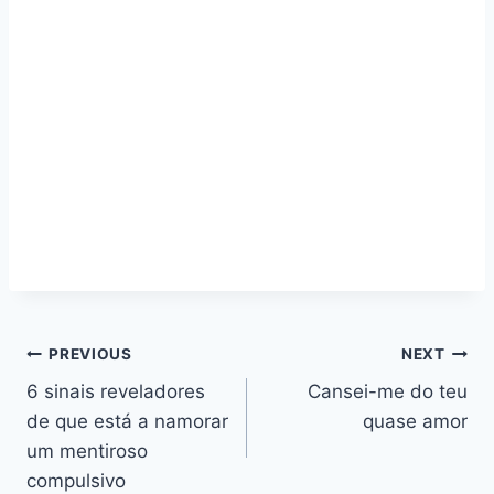
Navegação
PREVIOUS
NEXT
6 sinais reveladores
Cansei-me do teu
de
de que está a namorar
quase amor
artigos
um mentiroso
compulsivo