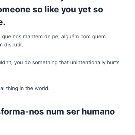
omeone so like you yet so
e.
ém que nos mantém de pé, alguém com quem
 discutir.
dn’t, you do something that unintentionally hurts
l thing in the world.
nsforma-nos num ser humano