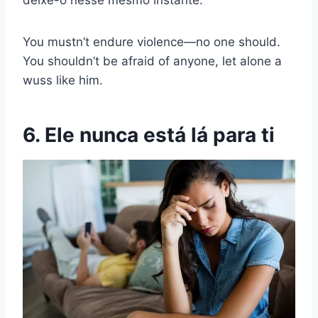
deixe-o nesse mesmo instante.
You mustn’t endure violence—no one should.
You shouldn’t be afraid of anyone, let alone a
wuss like him.
6. Ele nunca está lá para ti