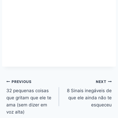
Navegação
PREVIOUS
NEXT
32 pequenas coisas
8 Sinais inegáveis de
de
que gritam que ele te
que ele ainda não te
artigos
ama (sem dizer em
esqueceu
voz alta)