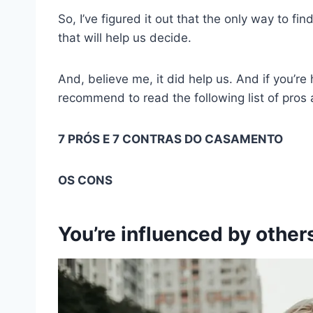
So, I’ve figured it out that the only way to fin
that will help us decide.
And, believe me, it did help us. And if you’r
recommend to read the following list of pros 
7 PRÓS E 7 CONTRAS DO CASAMENTO
OS CONS
You’re influenced by other