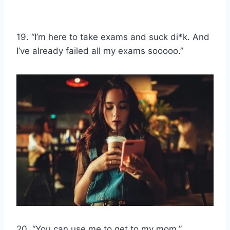
19. “I’m here to take exams and suck di*k. And
I’ve already failed all my exams sooooo.”
20. “You can use me to get to my mom.”