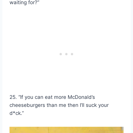
waiting for?”
25. “If you can eat more McDonald’s
cheeseburgers than me then I’ll suck your
d*ck.”