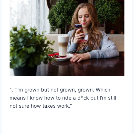
1. “I’m grown but not grown, grown. Which
means I know how to ride a d*ck but I’m still
not sure how taxes work.”