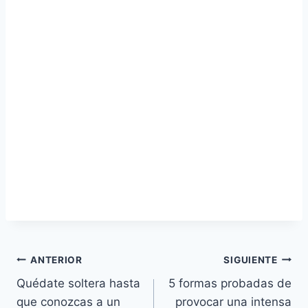
Navegación
ANTERIOR
SIGUIENTE
Quédate soltera hasta
5 formas probadas de
de
que conozcas a un
provocar una intensa