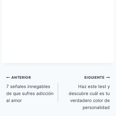
Navegación
ANTERIOR
SIGUIENTE
7 señales innegables
Haz este test y
de
de que sufres adicción
descubre cuál es tu
entradas
al amor
verdadero color de
personalidad