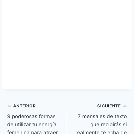
Navegación
ANTERIOR
SIGUIENTE
9 poderosas formas
7 mensajes de texto
de
de utilizar tu energía
que recibirás si
entradas
femenina para atraer
realmente te echa de