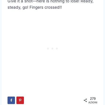
Give it a shot—here is nothing to lose! Ready,
steady, go! Fingers crossed!!
279
AZIONI